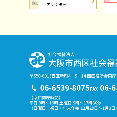
カレンダー
2026.05.19
５/２６(火
高齢者
2026.05.08
５/８(金）
高齢者
2026.05.01
サロンカレン
高齢者
〒550-0013
西区新町4－5－14
西区役所合同庁
06-6539-8075
06-6
TEL
FAX
【窓口開庁時間】
平日 9時～19時
土曜日 9時～17時30分
（日曜日・祝日・年末年始
12月29日
～
1月3