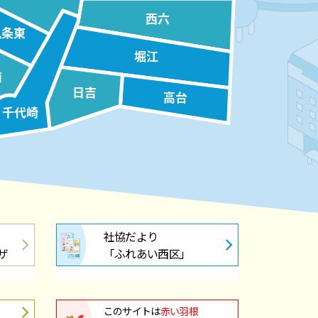
西六
九条東
堀江
南
日吉
高台
千代崎
社協だより
ザ
「ふれあい西区」
このサイトは
赤い羽根