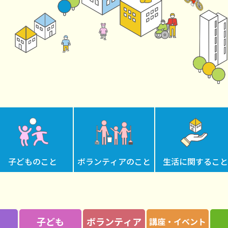
子ども
のこと
ボランティア
のこと
生活に
関する
こ
い
子ども
ボランティア
講座・イベント