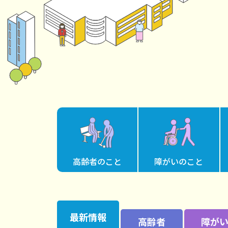
高齢者
のこと
障がい
のこと
最新情報
高齢者
障が