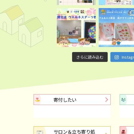
2026.06.24
包括レンジャ
お知らせ
2026.06.16
「第21回 
子ども
講座・イベント
2026.06.09
西区老人福祉
高齢者
さらに読み込む
Inst
2026.06.08
『令和８年度
その他
2026.06.04
令和８年度「
講座・イベント
寄付したい
2026.05.29
サロンカレン
高齢者
2026.05.27
包括レンジャ
高齢者
サロン＆立ち寄り処