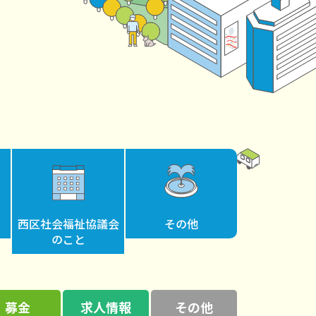
と
西区社会福祉協議会
その他
のこと
募金
求人情報
その他