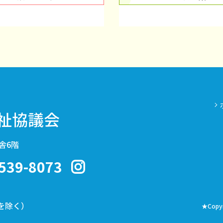
）１３：３０～ ひまわりてらカフェは中止になりました。
１４：００～「そんぽのカフェ」は中止になりました。
ダー令和８年５月号できました！
舎6階
539-8073
日を除く）
★Copy