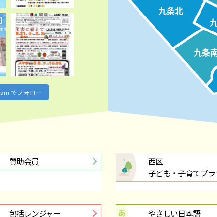
ー7月号ができました
九条北
子育て交流会 てをつなごう！」を開催します！
九条
センター「卓球ひろば」６月１５日（月）より再開いたします
agram でフォロー
共同募金配分金・地域募金助成金事業』のご案内について
西区民まつり」協賛者を募集します！
賛助会員
西区
子ども・子育てプラ
ダー令和８年６月号できました！
ー6月号ができました
包括レンジャー
やさしい日本語