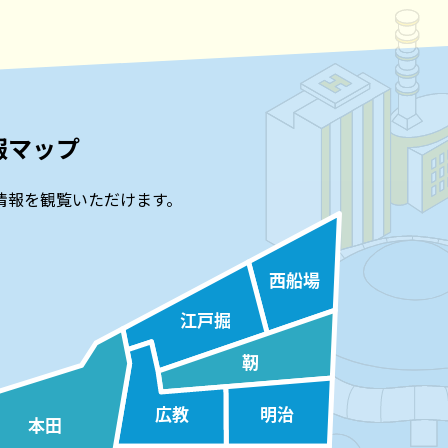
報マップ
情報を観覧いただけます。
！」を開催します
西船場
江戸掘
靭
広教
明治
本田