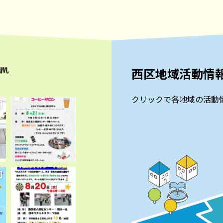
知症講演会について
西区地域活動情
知症の方を介護している家族のつどい開催について
クリックで各地域の活動
学実験ショーと作って遊べる楽しい工作～「電気のふしぎ発見
民まつり「出展団体・ステージ出演者募集！」
ダー令和８年７月号できました！