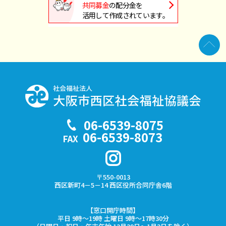
共同募金
の配分金を
活用して作成されています。
06-6539-8075
TEL
06-6539-8073
FAX
〒550-0013
西区新町4－5－14
西区役所合同庁舎6階
【窓口開庁時間】
平日 9時～19時
土曜日 9時～17時30分