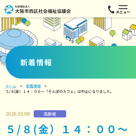
メニュー
新着情報
ホーム
新着情報
５/８(金）１４：００～「そんぽのカフェ」は中止になりました。
2026.05.08
高齢者
５/８(金）１４：００～