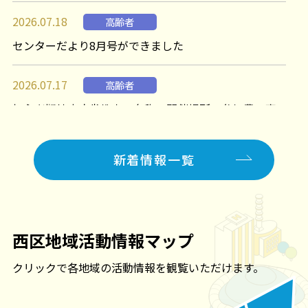
ボランティア情報（リンク集）
2026.07.18
高齢者
認知症サポーター養成講座
センターだより8月号ができました
西区災害ボランティアセンター
2026.07.17
高齢者
初心者靭健康麻雀教室の名称・開催場所・参加費の変
更について
新着情報一覧
2026.07.14
高齢者
障がい
子ども
ボランティア
講座・イベント
募金
その他
西区地域活動情報マップ
社協だより「ふれあい西区８４号」を発行しました。
クリックで各地域の活動情報を観覧いただけます。
2026.07.13
高齢者
講座・イベント
第１５回 認知症講演会について