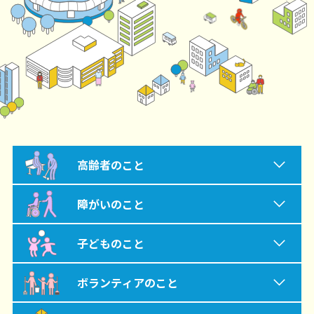
高齢者のこと
西区地域包括支援センター
障がいのこと
認知症初期集中支援チーム
西区見守り相談室
子どものこと
介護予防事業
西区地域福祉見守り活動応援事業
子ども・子育てプラザ
ボランティアのこと