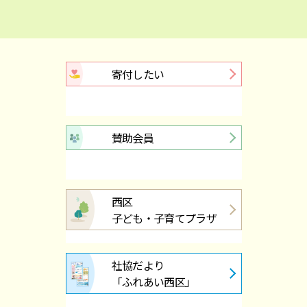
2026.05.29
高齢者
サロンカレンダー令和８年６月号できました！
2026.05.27
高齢者
寄付したい
包括レンジャー6月号ができました
2026.05.19
高齢者
賛助会員
５/２６(火）１３：３０～ ひまわりてらカフェは中止
になりました。
西区
2026.05.08
高齢者
子ども・子育てプラザ
５/８(金）１４：００～「そんぽのカフェ」は中止にな
りました。
社協だより
「ふれあい西区」
2026.05.01
高齢者