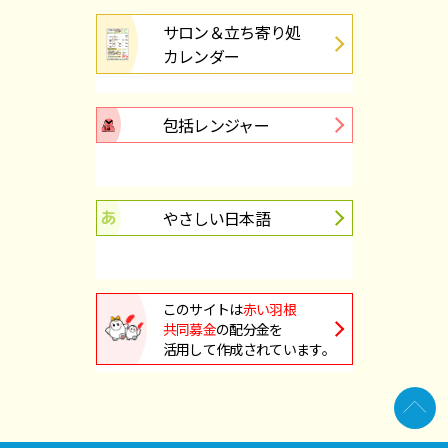
サロンカレンダー令和８年５月号できました！
サロン＆立ち寄り処
カレンダー
2026.04.20
高齢者
４/２４(金）１４：００～「そんぽのカフェ」は中止に
包括レンジャー
なりました。
やさしい日本語
このサイトは
赤い羽根
共同募金
の配分金を
活用して作成されています。