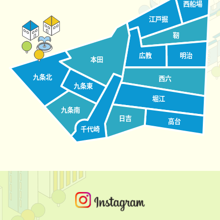
西船場
江戸掘
2026.07.02
高齢者
靭
第５５回 認知症の方を介護している家族のつどい開
催について
広教
明治
本田
九条北
西六
2026.07.01
講座・イベント
九条東
令和８年西区民まつり「出展団体・ステージ出演者募
堀江
集！」
九条南
日吉
高台
千代崎
2026.06.30
高齢者
サロンカレンダー令和８年７月号できました！
2026.06.24
お知らせ
包括レンジャー7月号ができました