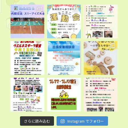
2026.06.16
子ども
講座・イベント
「第21回 子育て交流会 てをつなごう！」を開催し
ます！
2026.06.09
高齢者
西区老人福祉センター「卓球ひろば」６月１５日
（月）より再開いたします
2026.06.08
その他
『令和８年度共同募金配分金・地域募金助成金事業』
のご案内について
2026.06.04
講座・イベント
令和８年度「西区民まつり」協賛者を募集します！
さらに読み込む
Instagram でフォロー