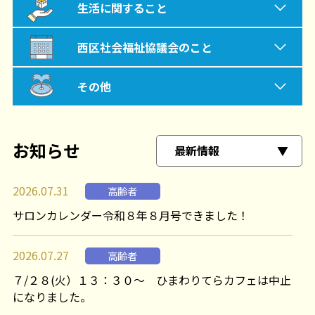
生活支援体制整備事業
障がい者・児ネットワーク
「そよかぜ」
ぷらっとほーむ西（不登校支援）
西区ボランティア・市民活動センター
生活に関すること
西区見守り相談室
障がい者支援関連団体
てをつなごう！
ボランティアグループの紹介
生活福祉資金貸付相談事業
西区社会福祉協議会のこと
西区地域福祉見守り活動応援事業
福祉教育・防災教育
こどもの居場所（こども食堂 等）
ボランティア情報誌「ボラにし」
生活困窮者自立支援窓口
（ぷらっとほーむ西）
西区社会福祉協議会について
その他
福祉教育・防災教育
子育て支援関連団体
ボランティアを依頼したい
あんしんさぽーと事業
（日常生活自立支援事
福祉教育・防災教育
車いす貸出
業）
お知らせ
老人福祉センター
福祉教育・防災教育
ボランティアをしたい
西区コミュニティ育成事業
2026.07.31
高齢者
ボランティア保険
西区社会福祉施設連絡会
サロンカレンダー令和８年８月号できました！
ボランティアルームの使用状況
2026.07.27
高齢者
助成金情報
７/２８(火）１３：３０～ ひまわりてらカフェは中止
になりました。