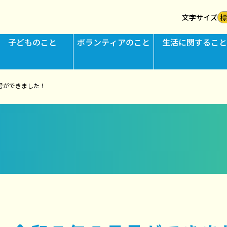
文字サイズ
子ども
のこと
ボランティア
のこと
生活に
関する
こと
号ができました！